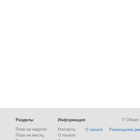
Разделы
Информация
© Обществ
План на неделю
Контакты
О палате
Размещение ре
План на месяц
О палате