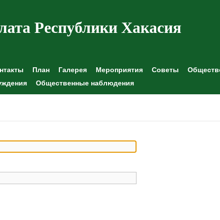
лата Республики Хакасия
нтакты
План
Галерея
Мероприятия
Советы
Обществе
уждения
Общественные наблюдения