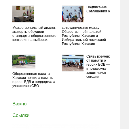
Подписание
Соглашения о
Межрегиональный диалог:
сотрудничестве между
эксперты обсудили
Общественной палатой
стандарты общественного
Республики Хакасия и
контроля на выборах
Избирательной комиссией
Республики Хакасия
Связь времён:
от памяти о
героях ВОВ —
к поддержке
защитников
Общественная палата
сегодня
Хакасии почтила память
героев ВДВ и поддержала
участников СВО
Важно
Ссылки