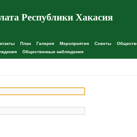
лата Республики Хакасия
нтакты
План
Галерея
Мероприятия
Советы
Обществе
уждения
Общественные наблюдения