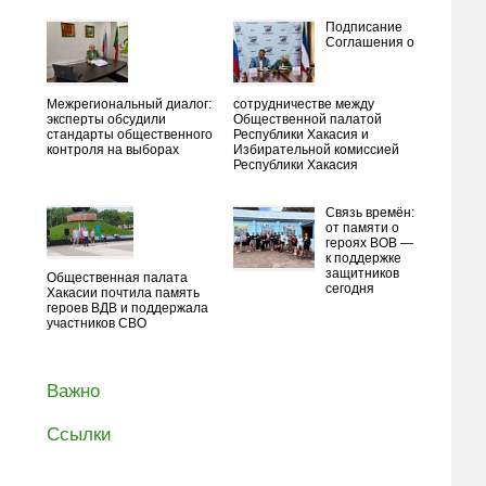
Подписание
Соглашения о
Межрегиональный диалог:
сотрудничестве между
эксперты обсудили
Общественной палатой
стандарты общественного
Республики Хакасия и
контроля на выборах
Избирательной комиссией
Республики Хакасия
Связь времён:
от памяти о
героях ВОВ —
к поддержке
защитников
Общественная палата
сегодня
Хакасии почтила память
героев ВДВ и поддержала
участников СВО
Важно
Ссылки