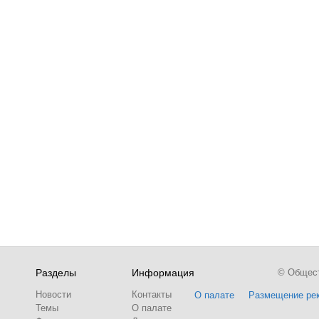
Разделы
Информация
© Обществ
Новости
Контакты
О палате
Размещение ре
Темы
О палате