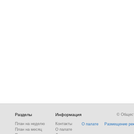
Разделы
Информация
© Обществ
План на неделю
Контакты
О палате
Размещение ре
План на месяц
О палате