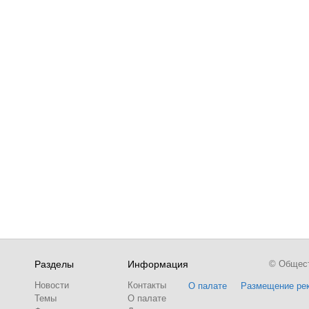
Разделы
Информация
© Обществ
Новости
Контакты
О палате
Размещение ре
Темы
О палате