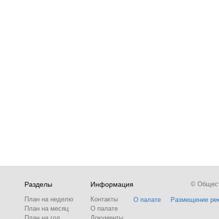
Разделы
Информация
© Обществ
План на неделю
Контакты
О палате
Размещение ре
План на месяц
О палате
План на год
Документы