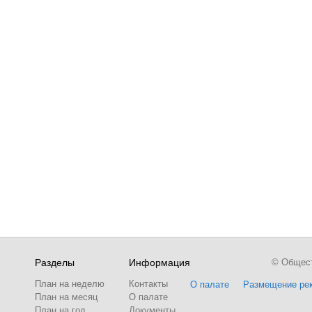
Разделы
Информация
© Обществ
План на неделю
Контакты
О палате
Размещение ре
План на месяц
О палате
План на год
Документы