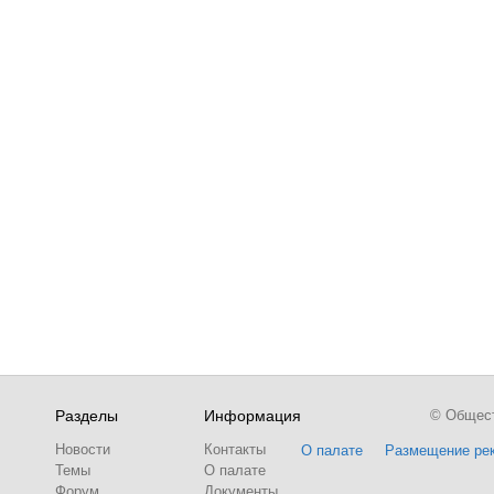
Разделы
Информация
© Обществ
Новости
Контакты
О палате
Размещение ре
Темы
О палате
Форум
Документы