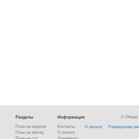
Разделы
Информация
© Обществ
План на неделю
Контакты
О палате
Размещение ре
План на месяц
О палате
План на год
Документы