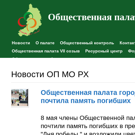
Общественная пала
Новости
О палате
Общественный контроль
Контак
Общественная палата VII созыв
Ресурсный центр
Фо
Общественные наблюдения
Новости ОП МО РХ
Общественная палата горо
почтила память погибших
8 мая члены Общественной па
почтили память погибших в пр
"Дня победы " и возложили цве