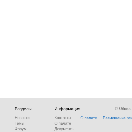
Разделы
Информация
© Обществ
Новости
Контакты
О палате
Размещение ре
Темы
О палате
Форум
Документы