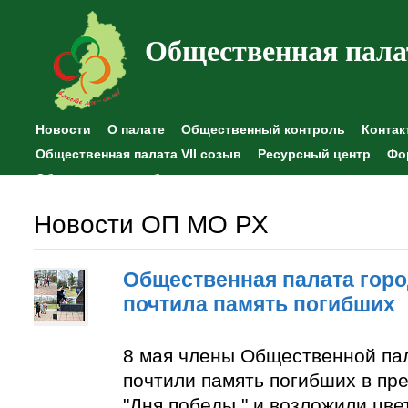
Общественная пала
Новости
О палате
Общественный контроль
Контак
Общественная палата VII созыв
Ресурсный центр
Фо
Общественные наблюдения
Новости ОП МО РХ
Общественная палата горо
почтила память погибших
8 мая члены Общественной па
почтили память погибших в пр
"Дня победы " и возложили цве