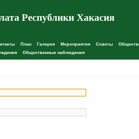
лата Республики Хакасия
нтакты
План
Галерея
Мероприятия
Советы
Обществе
уждения
Общественные наблюдения