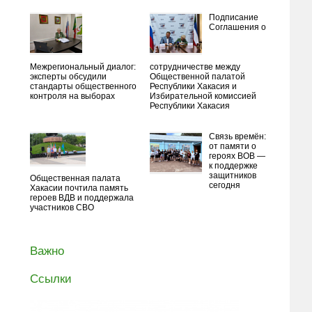
Подписание
Соглашения о
Межрегиональный диалог:
сотрудничестве между
эксперты обсудили
Общественной палатой
стандарты общественного
Республики Хакасия и
контроля на выборах
Избирательной комиссией
Республики Хакасия
Связь времён:
от памяти о
героях ВОВ —
к поддержке
защитников
Общественная палата
сегодня
Хакасии почтила память
героев ВДВ и поддержала
участников СВО
Важно
Ссылки