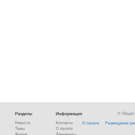
Разделы
Информация
© Обществ
Новости
Контакты
О палате
Размещение ре
Темы
О палате
Форум
Документы