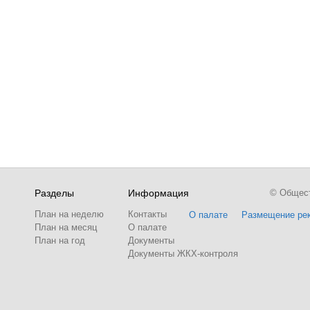
Разделы
Информация
© Обществ
План на неделю
Контакты
О палате
Размещение ре
План на месяц
О палате
План на год
Документы
Документы ЖКХ-контроля