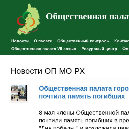
Общественная пала
Новости
О палате
Общественный контроль
Контак
Общественная палата VII созыв
Ресурсный центр
Фо
Общественные наблюдения
Новости ОП МО РХ
Общественная палата горо
почтила память погибших
8 мая члены Общественной па
почтили память погибших в пр
"Дня победы " и возложили цве