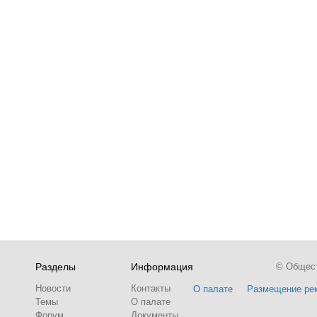
Разделы
Информация
© Обществ
Новости
Контакты
О палате
Размещение ре
Темы
О палате
Форум
Документы