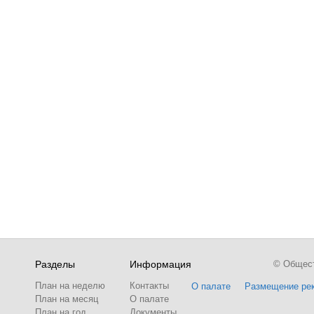
Разделы
Информация
© Обществ
План на неделю
Контакты
О палате
Размещение ре
План на месяц
О палате
План на год
Документы