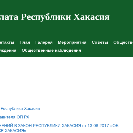
лата Республики Хакасия
нтакты
План
Галерея
Мероприятия
Советы
Обществе
уждения
Общественные наблюдения
Республики Хакасия
тавителя ОП РХ
НИЙ В ЗАКОН РЕСПУБЛИКИ ХАКАСИЯ от 13.06.2017 «ОБ
Е ХАКАСИЯ»