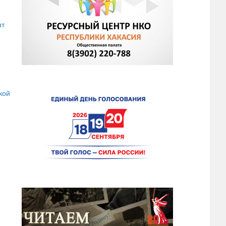
ят
кой