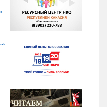
ят
кой