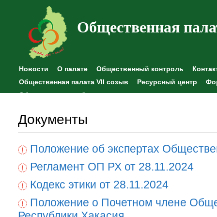
Общественная пала
Новости
О палате
Общественный контроль
Контак
Общественная палата VII созыв
Ресурсный центр
Фо
Общественные наблюдения
Документы
Положение об экспертах Обществе
Регламент ОП РХ от 28.11.2024
Кодекс этики от 28.11.2024
Положение о Почетном члене Общ
Республики Хакасия