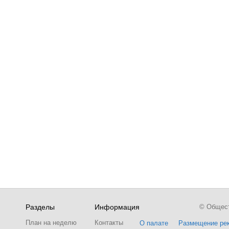
Разделы
Информация
© Обществ
План на неделю
Контакты
О палате
Размещение ре