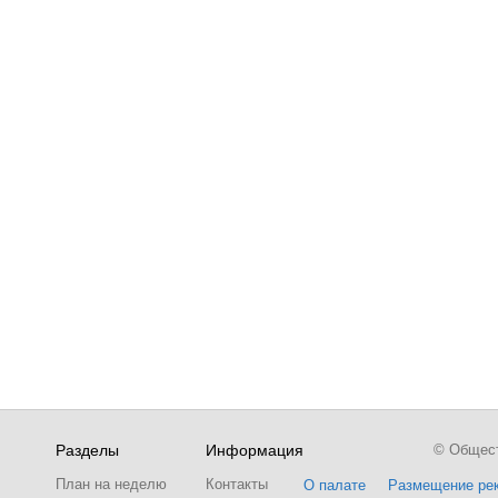
Разделы
Информация
© Обществ
План на неделю
Контакты
О палате
Размещение ре