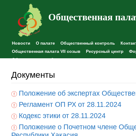
Общественная пала
Новости
О палате
Общественный контроль
Контак
Общественная палата VII созыв
Ресурсный центр
Фо
Общественные наблюдения
Документы
Положение об экспертах Обществе
Регламент ОП РХ от 28.11.2024
Кодекс этики от 28.11.2024
Положение о Почетном члене Общ
Республики Хакасия