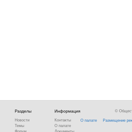
Разделы
Информация
© Обществ
Новости
Контакты
О палате
Размещение ре
Темы
О палате
Форум
Документы