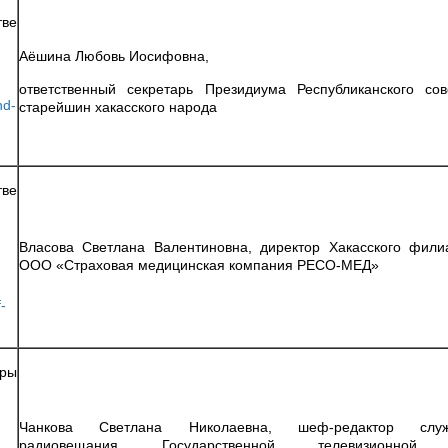
ве
Аёшина Любовь Иосифовна,
ответственный секретарь Президиума Республиканского сов
nd-
старейшин хакасского народа
ве
Власова Светлана Валентиновна, директор Хакасского фили
ООО «Страховая медицинская компания РЕСО-МЕД»
f-
уры
Чанкова Светлана Николаевна, шеф-редактор слу
радиовещания Государственной телевизионно