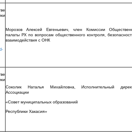
ве
ики
Морозов Алексей Евгеньевич, член Комиссии Обществен
палаты РХ по вопросам общественного контроля, безопасност
взаимодействия с ОНК
d-
ве
ики
Соколик Наталья Михайловна, Исполнительный дирек
Ассоциации
«Совет муниципальных образований
Республики Хакасия»