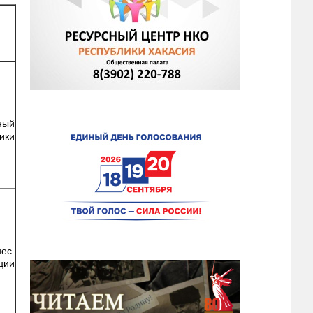
ный
ики
ес.
ции