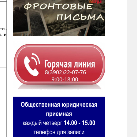
ель
а и