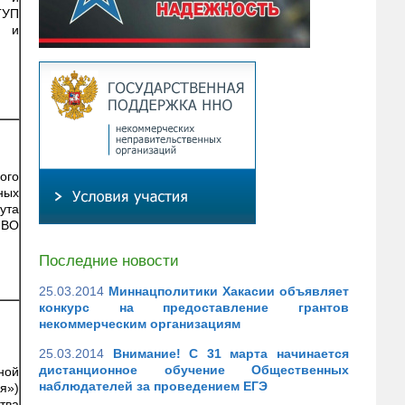
ГУП
я и
ого
ных
ута
 ВО
Последние новости
25.03.2014
Миннацполитики Хакасии объявляет
конкурс на предоставление грантов
некоммерческим организациям
25.03.2014
Внимание! С 31 марта начинается
дистанционное обучение Общественных
ной
наблюдателей за проведением ЕГЭ
я»)
тва