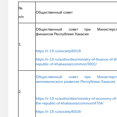
№
Общественный совет
п/п
Общественный совет при Министерст
финансов Республики Хакасия
1.
https://r-19.ru/society/6019/
https://r-19.ru/authorities/ministry-of-finance-of-t
republic-of-khakassia/common/3001/
Общественный совет при Министерст
экономического развития Республики Хакасия
2.
https://r-19.ru/authorities/ministry-of-economy-of-
the-republic-of-khakassia/common/4704/
https://r-19.ru/society/6018/