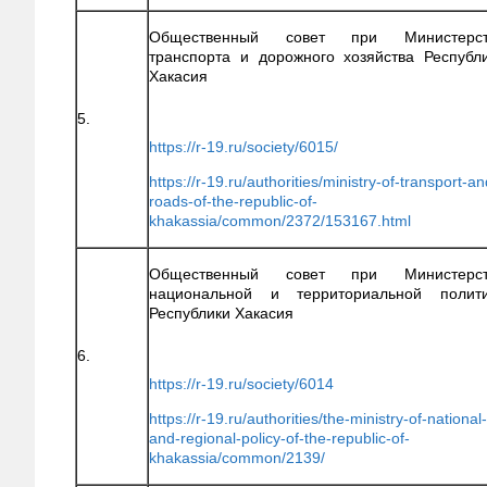
Общественный совет при Министерст
транспорта и дорожного хозяйства Республ
Хакасия
5.
https://r-19.ru/society/6015/
https://r-19.ru/authorities/ministry-of-transport-an
roads-of-the-republic-of-
khakassia/common/2372/153167.html
Общественный совет при Министерст
национальной и территориальной полит
Республики Хакасия
6.
https://r-19.ru/society/6014
https://r-19.ru/authorities/the-ministry-of-national-
and-regional-policy-of-the-republic-of-
khakassia/common/2139/