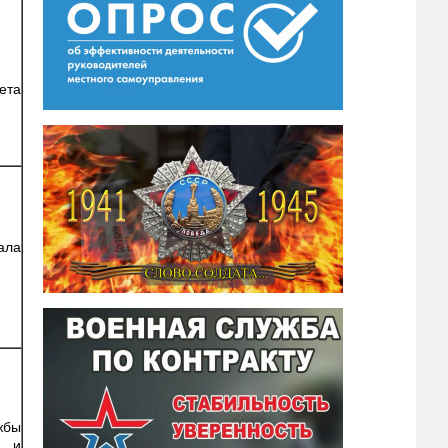
ета
ала
жбы
й и