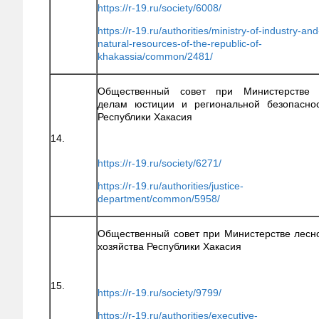
https://r-19.ru/society/6008/
https://r-19.ru/authorities/ministry-of-industry-and
natural-resources-of-the-republic-of-
khakassia/common/2481/
Общественный совет при Министерстве 
делам юстиции и региональной безопасно
Республики Хакасия
14.
https://r-19.ru/society/6271/
https://r-19.ru/authorities/justice-
department/common/5958/
Общественный совет при Министерстве лесн
хозяйства Республики Хакасия
15.
https://r-19.ru/society/9799/
https://r-19.ru/authorities/executive-