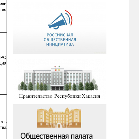
ики
тве
ХРО
ция
ель
тва