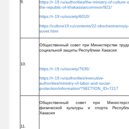
9.
https://r-19.ru/authorities/the-ministry-of-culture-o
the-republic-of-khakassia/common/921/
https://r-19.ru/society/6010/
https://culture19.ru/contents/22-obschestvennyiy
sovet.html
Общественный совет при Министерстве труд
социальной защиты Республики Хакасия
10.
https://r-19.ru/society/7635/
https://r-19.ru/authorities/executive-
authorities/ministry-of-labor-and-social-
protection/information/?SECTION_ID=7217
Общественный совет при Министерст
физической культуры и спорта Республ
Хакасия
11.