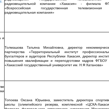
f-
радиовещательной компании «Хакасия» - филиала Ф
«Всероссийская государственная телевизионна
радиовещательная компания»
-
а и
Толмашова Татьяна Михайловна, директор некоммерческ
партнерства «Территориальный институт профессиональ
бухгалтеров и аудиторов Республики Хакасия, директор инстит
повышения квалификации и переподготовки кадров ФГБОУ
«Хакасский государственный университет им. Н.Ф.Катанова»
ве
ики
Топоева Оксана Юрьевна, заместитель директора спортив
школы (олимпийского резерва, комплексной «ЦСКА-Хакаси
филиала федерального автономного учреждения Министерс