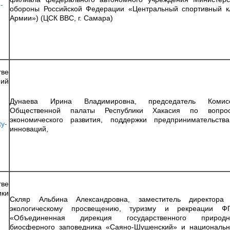
e-
обороны Российской Федерации «Центральный спортивный к
Армии») (ЦСК ВВС, г. Самара)
ве
ий
Дунаева Ирина Владимировна, председатель Комис
Общественной палаты Республики Хакасия по вопро
экономического развития, поддержки предпринимательств
ty-
инноваций,
ве
ики
Скляр Альбина Александровна, заместитель директора
экологическому просвещению, туризму и рекреации Ф
«Объединенная дирекция государственного природн
биосферного заповедника «Саяно-Шушенский» и национальн