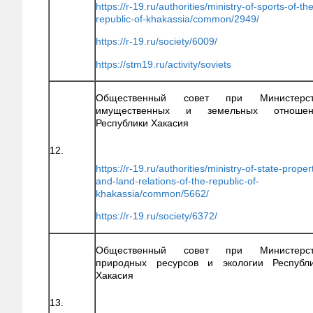
https://r-19.ru/authorities/ministry-of-sports-of-th
republic-of-khakassia/common/2949/
https://r-19.ru/society/6009/
https://stm19.ru/activity/soviets
Общественный совет при Министерст
имущественных и земельных отношен
Республики Хакасия
12.
https://r-19.ru/authorities/ministry-of-state-proper
and-land-relations-of-the-republic-of-
khakassia/common/5662/
https://r-19.ru/society/6372/
Общественный совет при Министерст
природных ресурсов и экологии Республ
Хакасия
13.