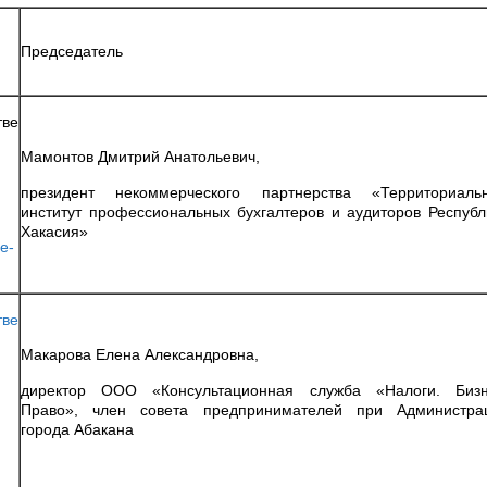
Председатель
ве
Мамонтов Дмитрий Анатольевич,
президент некоммерческого партнерства «Территориаль
институт профессиональных бухгалтеров и аудиторов Республ
Хакасия»
he-
ве
Макарова Елена Александровна,
директор ООО «Консультационная служба «Налоги. Бизн
Право», член совета предпринимателей при Администра
города Абакана