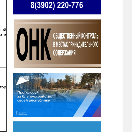
ной
и и
тор