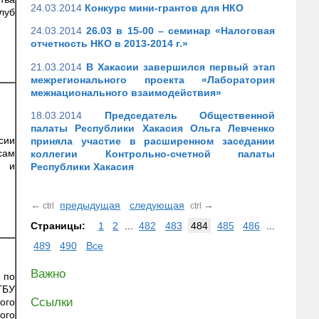
24.03.2014
Конкурс мини-грантов для НКО
луб
24.03.2014
26.03 в 15-00 – семинар «Налоговая
отчетность НКО в 2013-2014 г.»
21.03.2014
В Хакасии завершился первый этап
межрегионального проекта «Лаборатория
межнационального взаимодействия»
18.03.2014
Председатель Общественной
палаты Республики Хакасия Ольга Левченко
сии
приняла участие в расширенном заседании
сам
коллегии Контрольно-счетной палаты
а и
Республики Хакасия
←
предыдущая
следующая
→
ctrl
ctrl
Страницы:
1
2
...
482
483
484
485
486
...
489
490
Все
Важно
 по
ГБУ
Ссылки
ого
ого