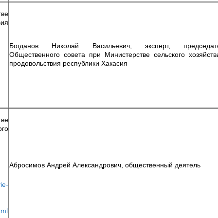
ве
ия
Богданов Николай Васильевич, эксперт, председат
Общественного совета при Министерстве сельского хозяйств
продовольствия республики Хакасия
ве
го
Абросимов Андрей Александрович, общественный деятель
ie-
tml