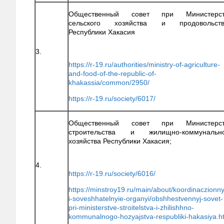
Общественный совет при Министерст
сельского хозяйства и продовольств
Республики Хакасия
3.
https://r-19.ru/authorities/ministry-of-agriculture-
and-food-of-the-republic-of-
khakassia/common/2950/
https://r-19.ru/society/6017/
Общественный совет при Министерст
строительства и жилищно-коммунально
хозяйства Республики Хакасия;
4.
https://r-19.ru/society/6016/
https://minstroy19.ru/main/about/koordinaczionny
i-soveshhatelnyie-organyi/obshhestvennyj-sovet-
pri-ministerstve-stroitelstva-i-zhilishhno-
kommunalnogo-hozyajstva-respubliki-hakasiya.h