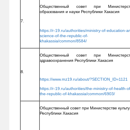
Общественный совет при Министерст
образования и науки Республики Хакасия
7.
https://r-19.ru/authorities/ministry-of-education-a
science-of-the-republic-of-
khakassia/common/8584/
Общественный совет при Министерст
здравоохранения Республики Хакасия
8.
https://www.mz19.ru/about/?SECTION_ID=1121
https://r-19.ru/authorities/the-ministry-of-health-o
the-republic-of-khakassia/common/6903/
Общественный совет при Министерстве культ
Республики Хакасия