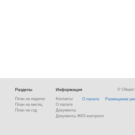
Разделы
Информация
© Обществ
План на неделю
Контакты
О палате
Размещение ре
План на месяц
О палате
План на год
Документы
Документы ЖКХ-контроля