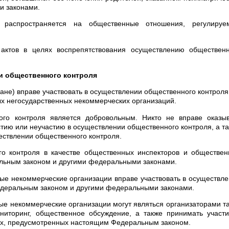
и законами.
 распространяется на общественные отношения, регулируе
актов в целях воспрепятствования осуществлению общественн
ии общественного контроля
ане) вправе участвовать в осуществлении общественного контроля
ых негосударственных некоммерческих организаций.
ого контроля является добровольным. Никто не вправе оказыв
стию или неучастию в осуществлении общественного контроля, а т
ществлении общественного контроля.
го контроля в качестве общественных инспекторов и обществе
альным законом и другими федеральными законами.
ые некоммерческие организации вправе участвовать в осуществл
Федеральным законом и другими федеральными законами.
е некоммерческие организации могут являться организаторами т
иторинг, общественное обсуждение, а также принимать участи
ах, предусмотренных настоящим Федеральным законом.