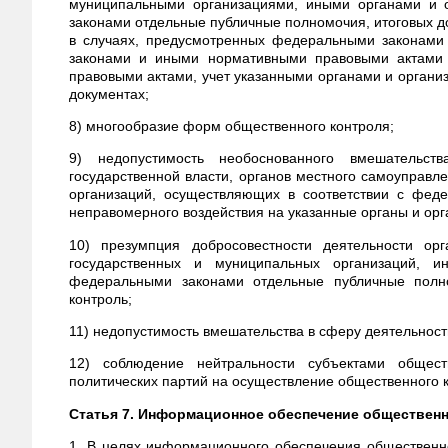
муниципальными организациями, иными органами и 
законами отдельные публичные полномочия, итоговых до
в случаях, предусмотренных федеральными законами
законами и иными нормативными правовыми актами 
правовыми актами, учет указанными органами и органи
документах;
8) многообразие форм общественного контроля;
9) недопустимость необоснованного вмешательст
государственной власти, органов местного самоуправл
организаций, осуществляющих в соответствии с фед
неправомерного воздействия на указанные органы и орг
10) презумпция добросовестности деятельности орг
государственных и муниципальных организаций, и
федеральными законами отдельные публичные полно
контроль;
11) недопустимость вмешательства в сферу деятельност
12) соблюдение нейтральности субъектами общес
политических партий на осуществление общественного 
Статья 7. Информационное обеспечение общественн
1. В целях информационного обеспечения общественно