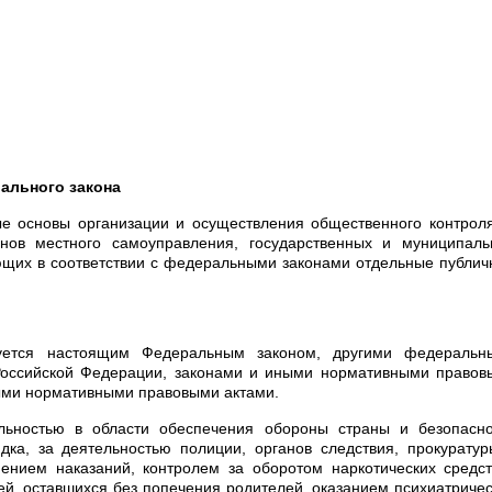
ального закона
е основы организации и осуществления общественного контрол
анов местного самоуправления, государственных и муниципаль
яющих в соответствии с федеральными законами отдельные публи
руется настоящим Федеральным законом, другими федеральн
оссийской Федерации, законами и иными нормативными правов
ыми нормативными правовыми актами.
льностью в области обеспечения обороны страны и безопасно
дка, за деятельностью полиции, органов следствия, прокурату
нением наказаний, контролем за оборотом наркотических средс
ей, оставшихся без попечения родителей, оказанием психиатриче