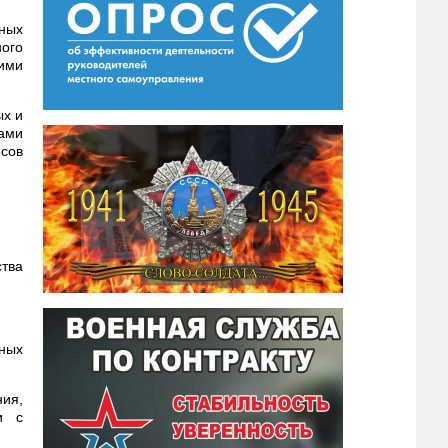
ных
ного
щими
ых и
ами
сов
ства
нных
ния,
и с