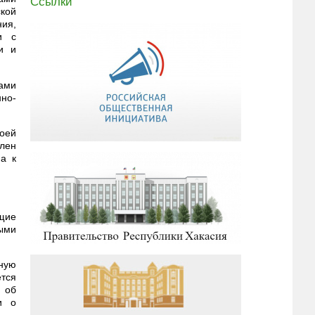
Ссылки
ской
ния,
и с
и и
ами
но-
воей
лен
а к
щие
ыми
ную
ется
 об
и о