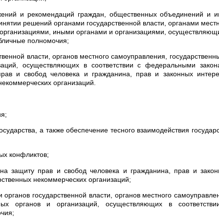
жений и рекомендаций граждан, общественных объединений и и
инятии решений органами государственной власти, органами мест
 организациями, иными органами и организациями, осуществляю
бличные полномочия;
твенной власти, органов местного самоуправления, государственн
заций, осуществляющих в соответствии с федеральными закон
рав и свобод человека и гражданина, прав и законных интере
некоммерческих организаций.
я;
осударства, а также обеспечение тесного взаимодействия государ
ых конфликтов;
 на защиту прав и свобод человека и гражданина, прав и зако
рственных некоммерческих организаций;
и органов государственной власти, органов местного самоуправле
ных органов и организаций, осуществляющих в соответстви
чия;