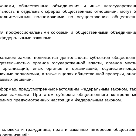
конами, общественные объединения и иные негосударствен
льность в отдельных сферах общественных отношений, могут б
олнительными полномочиями по осуществлению общественн
роля профессиональными союзами и общественными объединени
и федеральными законами.
льном законе понимается деятельность субъектов общественн
еятельностью органов государственной власти, органов местн
х организаций, иных органов и организаций, осуществляющи
ичные полномочия, а также в целях общественной проверки, ана
маемых решений.
в формах, предусмотренных настоящим Федеральным законом, так
ми законами. При этом субъекты общественного контроля мо
 помимо предусмотренных настоящим Федеральным законом.
человека и гражданина, прав и законных интересов обществен
 организаций;