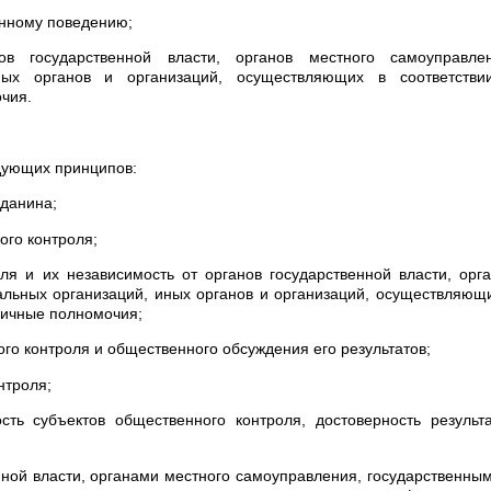
онному поведению;
в государственной власти, органов местного самоуправлен
ных органов и организаций, осуществляющих в соответстви
чия.
дующих принципов:
жданина;
ого контроля;
ля и их независимость от органов государственной власти, орг
альных организаций, иных органов и организаций, осуществляющ
личные полномочия;
го контроля и общественного обсуждения его результатов;
нтроля;
ость субъектов общественного контроля, достоверность результ
нной власти, органами местного самоуправления, государственны