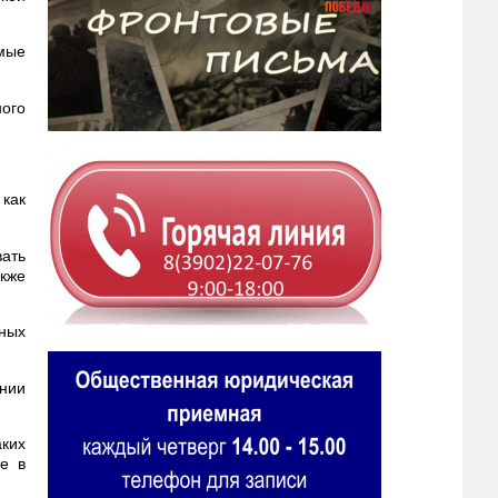
мые
ого
 как
ать
акже
нных
ении
аких
е в