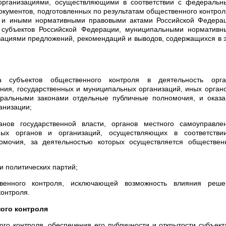
организациями, осуществляющими в соответствии с федеральн
кументов, подготовленных по результатам общественного контрол
 и иными нормативными правовыми актами Российской Федерац
субъектов Российской Федерации, муниципальными нормативн
зациями предложений, рекомендаций и выводов, содержащихся в 
ва субъектов общественного контроля в деятельность орга
ения, государственных и муниципальных организаций, иных орган
еральными законами отдельные публичные полномочия, и оказа
анизации;
анов государственной власти, органов местного самоуправлен
ных органов и организаций, осуществляющих в соответстви
мочия, за деятельностью которых осуществляется обществен
и политических партий;
твенного контроля, исключающей возможность влияния реше
контроля.
ого контроля
го контроля, обеспечения его публичности и открытости субъек