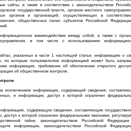
ые сайты, а также в соответствии с законодательством Россий
рганов государственной власти, органов местного самоуправле
ных органов и организаций, осуществляющих в соответстви
омочия, общественных палат субъектов Российской Федераци
ний.
информационное взаимодействие между собой, а также с орган
моуправления, в том числе с использованием информацион
айтах, указанных в части 1 настоящей статьи, информацию о с
ты, по которым пользователем информацией может быть направ
кже информация, требования об обеспечении открытого доступ
дерации об общественном контроле.
онтроле
 за исключением информации, содержащей сведения, составляю
анных, и информации, доступ к которой ограничен федеральн
информацию, содержащую сведения, составляющие государствен
, доступ к которой ограничен федеральными законами, регулиру
арственной тайне, законодательством Российской Федерации
щите информации, законодательством Российской Федераци