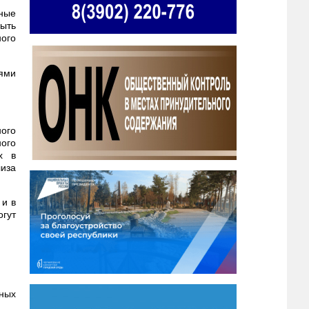
ные
ыть
ого
ями
ого
ого
х в
лиза
 и в
гут
ных