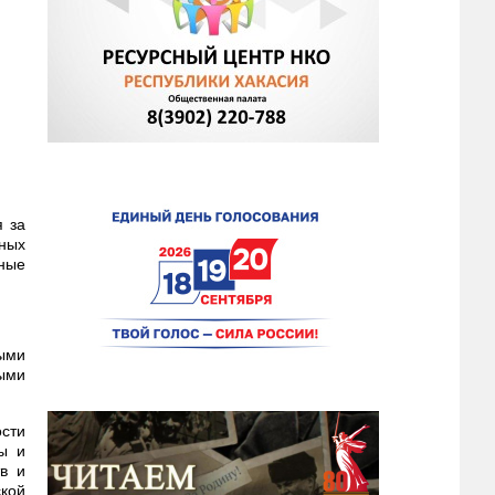
я за
ных
чные
ыми
ыми
сти
ры и
тв и
ской