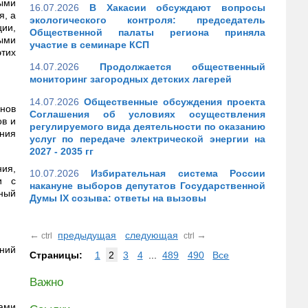
ыми
16.07.2026
В Хакасии обсуждают вопросы
я, а
экологического контроля: председатель
ии,
Общественной палаты региона приняла
ыми
участие в семинаре КСП
этих
14.07.2026
Продолжается общественный
мониторинг загородных детских лагерей
14.07.2026
Общественные обсуждения проекта
нов
Соглашения об условиях осуществления
ов и
регулируемого вида деятельности по оказанию
ния
услуг по передаче электрической энергии на
2027 - 2035 гг
ия,
10.07.2026
Избирательная система России
и с
накануне выборов депутатов Государственной
ный
Думы IX созыва: ответы на вызовы
←
предыдущая
следующая
→
ctrl
ctrl
ний
Страницы:
1
2
3
4
...
489
490
Все
Важно
тами