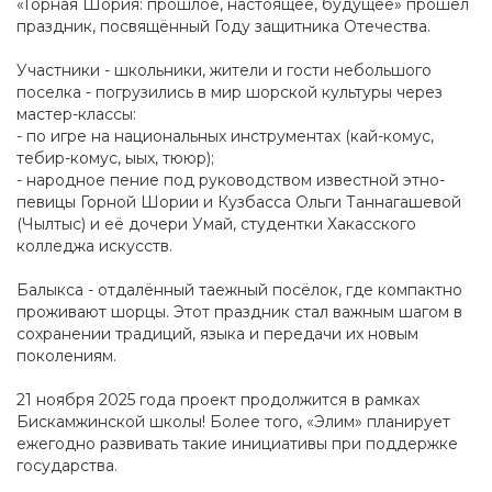
«Горная Шория: прошлое, настоящее, будущее» прошел
праздник, посвящённый Году защитника Отечества.
Участники - школьники, жители и гости небольшого
поселка - погрузились в мир шорской культуры через
мастер-классы:
- по игре на национальных инструментах (кай-комус,
тебир-комус, ыых, тююр);
- народное пение под руководством известной этно-
певицы Горной Шории и Кузбасса Ольги Таннагашевой
(Чылтыс) и её дочери Умай, студентки Хакасского
колледжа искусств.
Балыкса - отдалённый таежный посёлок, где компактно
проживают шорцы. Этот праздник стал важным шагом в
сохранении традиций, языка и передачи их новым
поколениям.
21 ноября 2025 года проект продолжится в рамках
Бискамжинской школы! Более того, «Элим» планирует
ежегодно развивать такие инициативы при поддержке
государства.