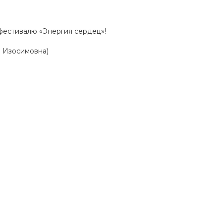
фестивалю «Энергия сердец»!
а Изосимовна)