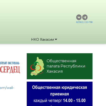
8(3902) 220-788
НКО Хакасии
Общественная
палата Республики
Хакасия
com/wall-