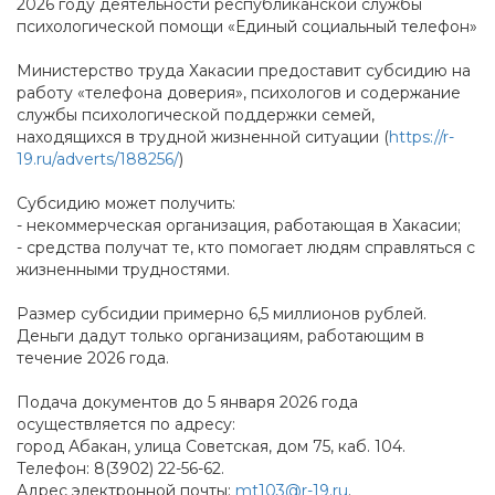
2026 году деятельности республиканской службы
психологической помощи «Единый социальный телефон»
Министерство труда Хакасии предоставит субсидию на
работу «телефона доверия», психологов и содержание
службы психологической поддержки семей,
находящихся в трудной жизненной ситуации (
https://r-
19.ru/adverts/188256/
)
Субсидию может получить:
- некоммерческая организация, работающая в Хакасии;
- средства получат те, кто помогает людям справляться с
жизненными трудностями.
Размер субсидии примерно 6,5 миллионов рублей.
Деньги дадут только организациям, работающим в
течение 2026 года.
Подача документов до 5 января 2026 года
осуществляется по адресу:
город Абакан, улица Советская, дом 75, каб. 104.
Телефон: 8(3902) 22-56-62.
Адрес электронной почты:
mt103@r-19.ru
.