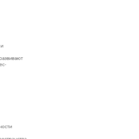
 и
 развивают
ес-
ности