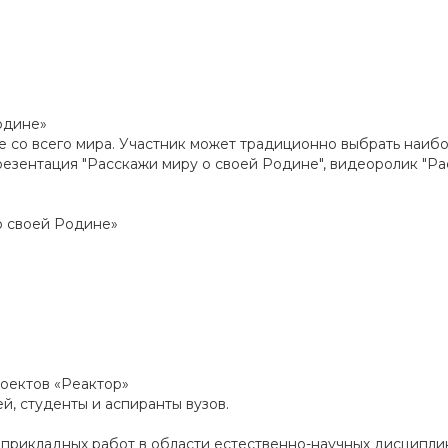
одине»
лые со всего мира. Участник может традиционно выбрать наиб
резентация "Расскажи миру о своей Родине", видеоролик "Р
 о своей Родине»
оектов «Реактор»
ей, студенты и аспиранты вузов.
и прикладных работ в области естественно-научных дисциплин