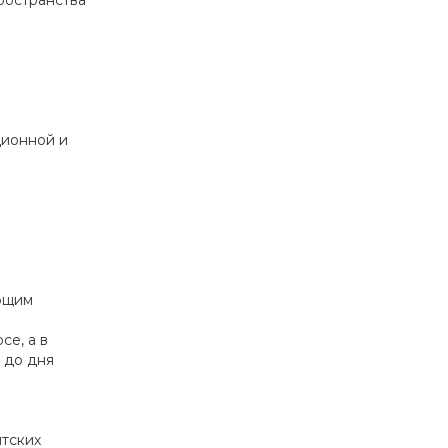
ространства
ционной и
ующим
се, а в
в до дня
нтских