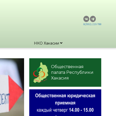
8(3902) 220-788
НКО Хакасии
Общественная
палата Республики
Хакасия