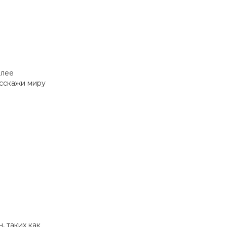
олее
асскажи миру
, таких как