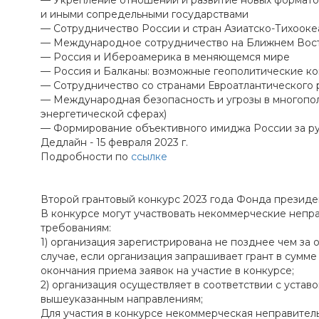
— Укрепление отношений и развитие новых форматов
и иными сопредельными государствами
— Сотрудничество России и стран Азиатско-Тихооке
— Международное сотрудничество на Ближнем Вост
— Россия и Ибероамерика в меняющемся мире
— Россия и Балканы: возможные геополитические к
— Сотрудничество со странами Евроатлантического р
— Международная безопасность и угрозы в многопол
энергетической сферах)
— Формирование объективного имиджа России за р
Дедлайн - 15 февраля 2023 г.
Подробности по
ссылке
Второй грантовый конкурс 2023 года Фонда президе
В конкурсе могут участвовать некоммерческие неп
требованиям:
1) организация зарегистрирована не позднее чем за о
случае, если организация запрашивает грант в сумме
окончания приема заявок на участие в конкурсе;
2) организация осуществляет в соответствии с уста
вышеуказанным направлениям;
Для участия в конкурсе некоммерческая неправител