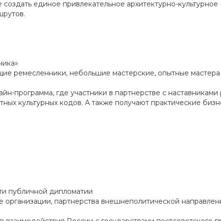
е создать единое привлекательное архитектурно-культурное
шрутов.
ника»
щие ремесленники, небольшие мастерские, опытные мастера
айн-программа, где участники в партнерстве с наставниками
ных культурных кодов. А также получают практические бизн
сти публичной дипломатии
е организации, партнерства внешнеполитической направлен