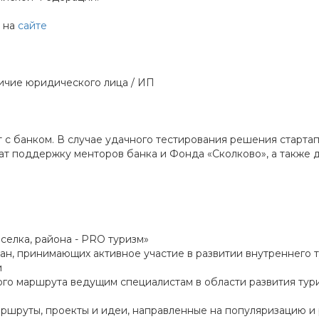
ы на
сайте
ичие юридического лица / ИП
 с банком. В случае удачного тестирования решения старта
ат поддержку менторов банка и Фонда «Сколково», а также д
селка, района - PRO туризм»
ан, принимающих активное участие в развитии внутреннего т
и
ого маршрута ведущим специалистам в области развития тур
аршруты, проекты и идеи, направленные на популяризацию и