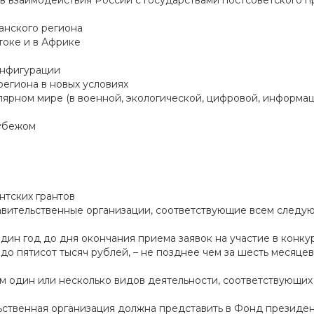
 взаимодействия России с государствами постсоветского п
анского региона
оке и в Африке
онфигурации
егиона в новых условиях
ярном мире (в военной, экологической, цифровой, информа
убежом
нтских грантов
равительственные организации, соответствующие всем след
дин год до дня окончания приема заявок на участие в конкур
 до пятисот тысяч рублей, – не позднее чем за шесть месяце
вом один или несколько видов деятельности, соответствующих
ьственная организация должна представить в Фонд президе