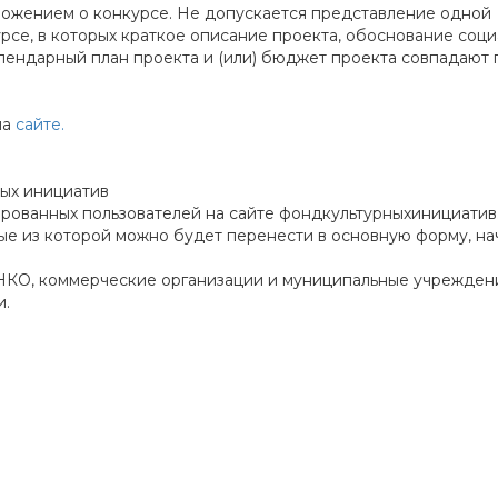
оложением о конкурсе. Не допускается представление одной
урсе, в которых краткое описание проекта, обоснование соц
календарный план проекта и (или) бюджет проекта совпадают 
на
сайте.
ных инициатив
ированных пользователей на сайте фондкультурныхинициатив
ые из которой можно будет перенести в основную форму, на
 НКО, коммерческие организации и муниципальные учрежден
и.