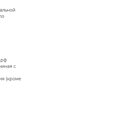
иальной
по
.рф
чиная с
ия (кроме