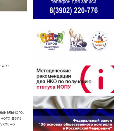
кого
зыкального,
ного дела.
уховно-