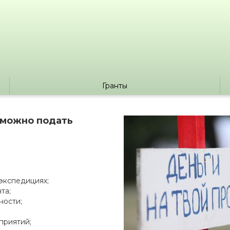
Гранты
е можно подать
экспедициях;
та;
ности;
приятий;