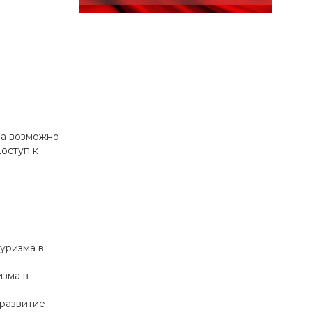
па возможно
оступ к
уризма в
изма в
 развитие