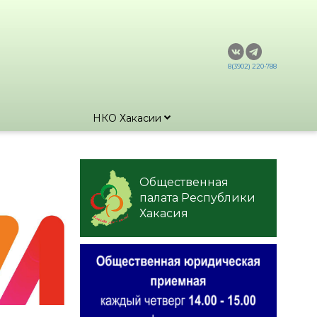
8(3902) 220-788
НКО Хакасии
Общественная
палата Республики
Хакасия