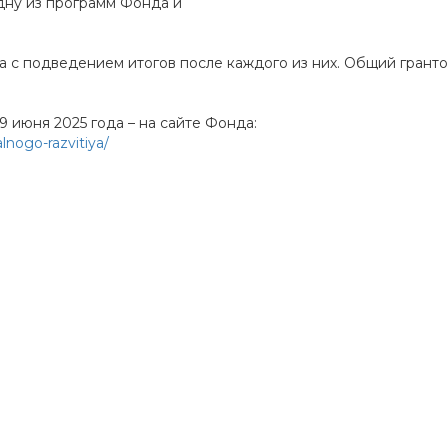
дну из программ Фонда и
са с подведением итогов после каждого из них. Общий грант
 июня 2025 года – на сайте Фонда:
lnogo-razvitiya/