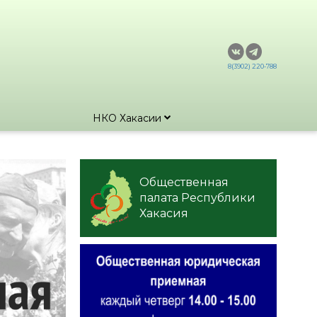
8(3902) 220-788
НКО Хакасии
Общественная
палата Республики
Хакасия