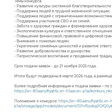
Темы конкурса:
- Развитие культуры системной благотворительности 
- Поддержка людей в трудной жизненной ситуации;
- Поддержка людей с ограниченными возможностями 
- Поддержка участников СВО и их семей;
- Забота о здоровье граждан и формирование здоров
- Экологическая культура и ответственное отношен
- Повышение финансовой, правовой и цифровой грам
- Внимание к пожилым людям;
- Укрепление семейных ценностей и развитие ответс
- Развитие добровольчества и донорства;
- Патриотическое воспитание и продвижение тради
Срок подачи заявок - до 21 ноября 2025 года.
Итоги будут подведены в марте 2026 года, а размещ
Более подробная информация и подача заявки – по с
https://xn--80aanufhjqh5c.xn--h1aax.xn--p1ai/konkurs_nk
Положение о конкурсе:
https://xn--80aanufhjqh5c.xn--h
p1ai/storage/app/models/document/DPvf5zoksj0GfQ0y