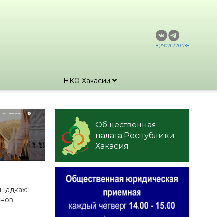
8(3902) 220-788
НКО Хакасии
Общественная
палата Республики
Хакасия
щадках:
нов.