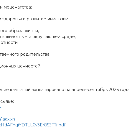
и меценатства;
здоровья и развитие инклюзии;
ого образа жизни;
ие к животным и окружающей среде;
отности;
твенного родительства;
ционных ценностей.
ение кампаний запланировано на апрель-сентябрь 2026 года.
сылке:
o
1aax.xn--
kHdAFhqiYDTLL6y3Er853TTr.pdf