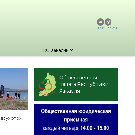
8(3902) 220-788
НКО Хакасии
Общественная
палата Республики
Хакасия
 двух эпох