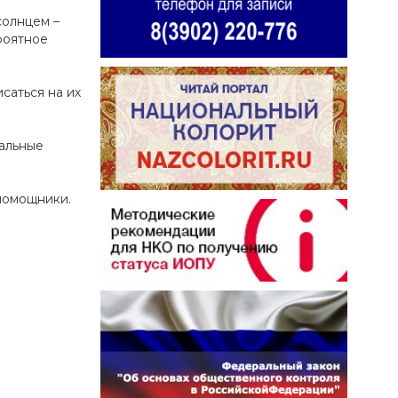
солнцем –
роятное
саться на их
нальные
 помощники.