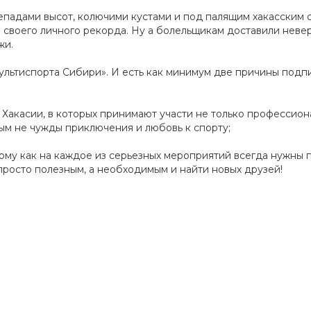
падами высот, колючими кустами и под палящим хакасским 
 своего личного рекорда. Ну а болельщикам доставили неве
жи.
льтиспорта Сибири». И есть как минимум две причины подпи
х Хакасии, в которых принимают участи не только профессио
ым не чужды приключения и любовь к спорту;
отому как на каждое из серьезных мероприятий всегда нужны
 просто полезным, а необходимым и найти новых друзей!