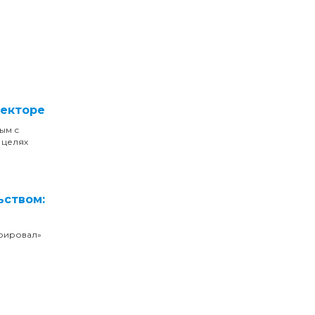
секторе
ым с
 целях
ьством:
арировал»