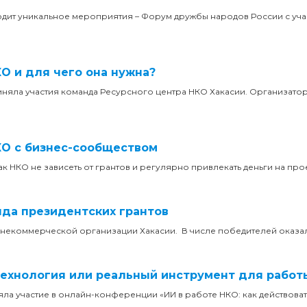
одит уникальное мероприятия – Форум дружбы народов России с уча
О и для чего она нужна?
иняла участия команда Ресурсного центра НКО Хакасии. Организатор
КО с бизнес-сообществом
к НКО не зависеть от грантов и регулярно привлекать деньги на про
да президентских грантов
41 некоммерческой организации Хакасии. В числе победителей оказа
технология или реальный инструмент для работ
ла участие в онлайн-конференции «ИИ в работе НКО: как действова