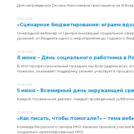
Для награждения Оксана Николаевна приглашена на III Вс
09.06.2026
«Сценарное бюджетирование: играем вдол
Очередной вебинар от Центра инноваций социальной сфер
уровней: от бюджета одного мероприятия до годового бюд
08.06.2026
8 июня – День социального работника в Р
В этот профессиональный праздник мы благодарим всех, кт
пожилых, оказывает поддержку семьям, участвует в процесс
05.06.2026
5 июня - Всемирный день окружающей ср
Каждое посаженное дерево, каждый проведенный субботник,
02.06.2026
«Как писать, чтобы помогали?» – тема ве
Команда Ресурсного центра НКО Хакасии приняла участие
социально ориентированных НКО.