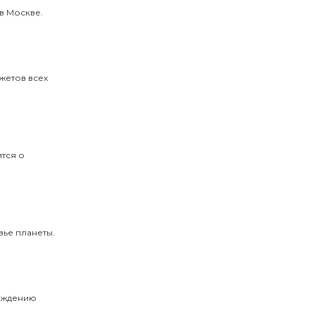
в Москве.
жетов всех
тся о
вье планеты.
вождению