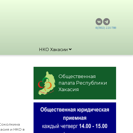
8(3902) 220-788
НКО Хакасии
Общественная
палата Республики
Хакасия
 Соколкина
асия и НКО в