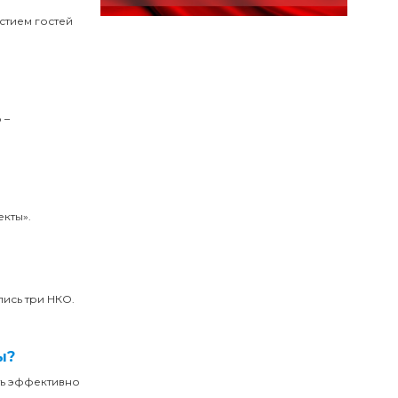
стием гостей
 –
екты».
лись три НКО.
ы?
ть эффективно