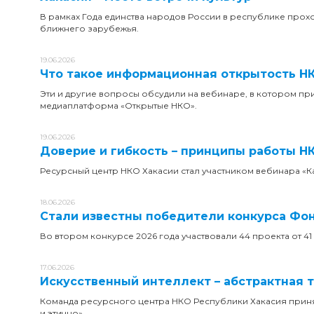
В рамках Года единства народов России в республике прох
ближнего зарубежья.
19.06.2026
Что такое информационная открытость НК
Эти и другие вопросы обсудили на вебинаре, в котором пр
медиаплатформа «Открытые НКО».
19.06.2026
Доверие и гибкость – принципы работы Н
Ресурсный центр НКО Хакасии стал участником вебинара «Ка
18.06.2026
Стали известны победители конкурса Фон
Во втором конкурсе 2026 года участвовали 44 проекта от 
17.06.2026
Искусственный интеллект – абстрактная 
Команда ресурсного центра НКО Республики Хакасия приня
и этично».