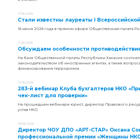
17.06.2026
Стали известны лауреаты I Всероссийско
16 июня 2026 года в прямом эфире Общественная палата Р
11.06.2026
Обсуждаем особенности противодействия
На базе Общественной палаты Республики Хакасия состоял
законодательством об иностранных агентах, а также вопро
финансирования терроризма.
10.06.2026
283-й вебинар Клуба бухгалтеров НКО «Пр
чек-лист для проверки»
На прошедшем вебинаре юрист, директор Правового ресур
устав НКО.
09.06.2026
Директор ЧОУ ДПО «АРТ-СТАР» Оксана Со
профессиональной премии «Женщины НКО