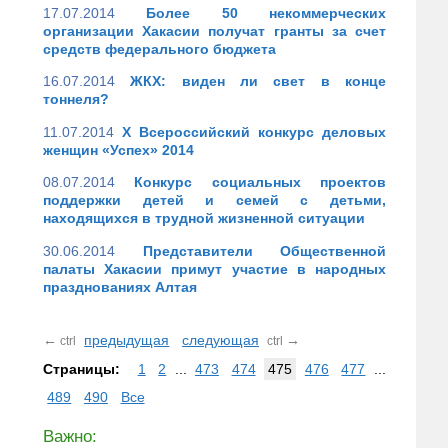
17.07.2014
Более 50 некоммерческих
организации Хакасии получат гранты за счет
средств федерального бюджета
16.07.2014
ЖКХ: виден ли свет в конце
тоннеля?
11.07.2014
X Всероссийский конкурс деловых
женщин «Успех» 2014
08.07.2014
Конкурс социальных проектов
поддержки детей и семей с детьми,
находящихся в трудной жизненной ситуации
30.06.2014
Представители Общественной
палаты Хакасии примут участие в народных
празднованиях Алтая
←
предыдущая
следующая
→
ctrl
ctrl
Страницы:
1
2
...
473
474
475
476
477
...
489
490
Все
Важно: