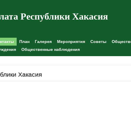
лата Республики Хакасия
нтакты
План
Галерея
Мероприятия
Советы
Обществе
уждения
Общественные наблюдения
блики Хакасия