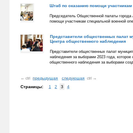
Штаб по оказанию помощи участникам 
Председатель Общественной палаты города А
помощи участникам специальной военной опе
Представители общественных палат м
Центра общественного наблюдения
Представители общественных палат муницип
наблюдения за выборами 2023 года, которое 
общественного наблюдения за выборами соз
←
предыдущая
следующая
→
ctrl
ctrl
Страницы:
1
2
3
4