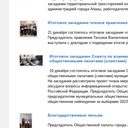
заседании территориальной трехсторонней к
администрацией города Абазы, работодател
Итоговое заседание членов правлени
21 декабря состоялось итоговое заседание ч
Председатель правления Татьяна Валентинов
выступила с докладом о подведении итогов р
Итоговое заседание Совета по взаим
общественными палатами (советами)
19 декабря состоялось итоговое заседание
общественными палатами (советами) муницип
На заседании рассмотрели проект плана меро
обсудили вопросы информационной открытост
Российской Федерации. Председатель Общес
председателям муниципальных общественных 
общественном наблюдении за выборами 2023 
Благодарственные письма
Председатель Общественной палаты города 