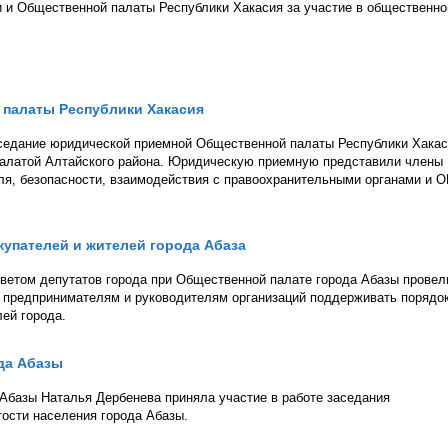
 и Общественной палаты Республики Хакасия за участие в общественн
палаты Республики Хакасия
аседание юридической приемной Общественной палаты Республики Хакас
палатой Алтайского района. Юридическую приемную представили члены
ля, безопасности, взаимодействия с правоохранительными органами и 
купателей и жителей города Абаза
ветом депутатов города при Общественной палате города Абазы провел
к предпринимателям и руководителям организаций поддерживать порядок
ей города.
да Абазы
Абазы Наталья Дербенева приняла участие в работе заседания
тости населения города Абазы.