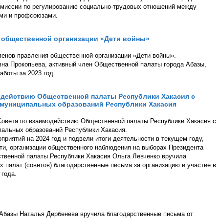
омиссии по регулированию социально-трудовых отношений между
ями и профсоюзами.
я общественной организации «Дети войны»
ленов правления общественной организации «Дети войны».
на Прокопьева, активный член Общественной палаты города Абазы,
аботы за 2023 год.
одействию Общественной палаты Республики Хакасия с
 муниципальных образований Республики Хакасия
 Совета по взаимодействию Общественной палаты Республики Хакасия с
альных образований Республики Хакасия.
приятий на 2024 год и подвели итоги деятельности в текущем году,
и, организации общественного наблюдения на выборах Президента
твенной палаты Республики Хакасия Ольга Левченко вручила
палат (советов) благодарственные письма за организацию и участие в
года.
Абазы Наталья Дербенева вручила благодарственные письма от