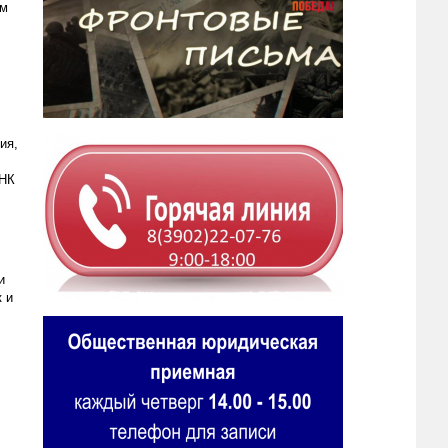
ом
ия,
ОНК
и
 и