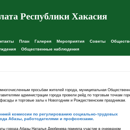
лата Республики Хакасия
нтакты
План
Галерея
Мероприятия
Советы
Обществе
уждения
Общественные наблюдения
, многочисленным просьбам жителей города, муниципальная Общественн
тавителями администрации города провели рейд по торговым точкам гор
 фасады и торговые залы к Новогодним и Рождественским праздникам.
онней комиссии по регулированию социально-трудовых
ода Абазы, работодателями и профсоюзами.
ты города Абазы Наталья Дербенева приняла участие в очередном