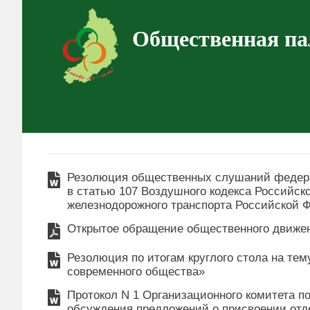
Общественная па
Резолюция общественных слушаний федера
в статью 107 Воздушного кодекса Российск
железнодорожного транспорта Российской 
Открытое обращение общественного движен
Резолюция по итогам круглого стола на те
современного общества»
Протокол N 1 Организационного комитета п
обсуждения предложений о присвоении от