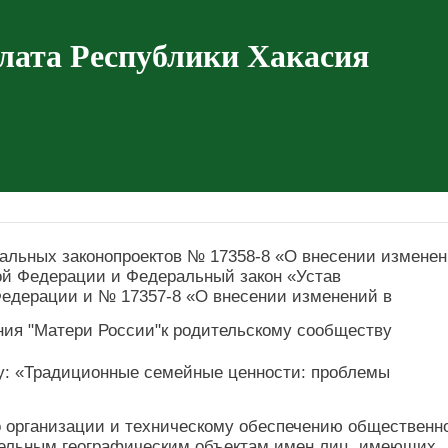
лата Республики Хакасия
льных законопроектов № 17358-8 «О внесении измене
ой Федерации и Федеральный закон «Устав
Федерации и № 17357-8 «О внесении изменений в
ия "Матери России"к родительскому сообществу
му: «Традиционные семейные ценности: проблемы
о организации и техническому обеспечению общественн
дельным географическим объектам имен лиц, имеющих