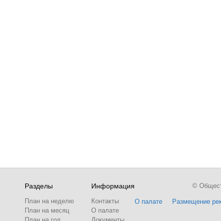
Разделы
Информация
© Обществ
План на неделю
Контакты
О палате
Размещение ре
План на месяц
О палате
План на год
Документы