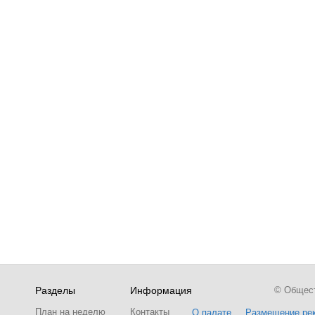
Разделы
Информация
© Обществ
План на неделю
Контакты
О палате
Размещение ре