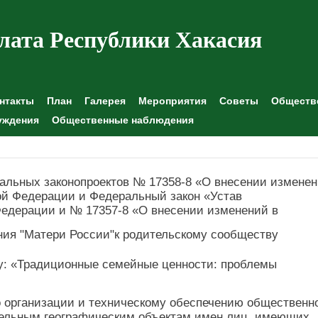
лата Республики Хакасия
нтакты
План
Галерея
Мероприятия
Советы
Обществе
уждения
Общественные наблюдения
льных законопроектов № 17358-8 «О внесении измене
ой Федерации и Федеральный закон «Устав
Федерации и № 17357-8 «О внесении изменений в
ия "Матери России"к родительскому сообществу
му: «Традиционные семейные ценности: проблемы
о организации и техническому обеспечению общественн
дельным географическим объектам имен лиц, имеющих