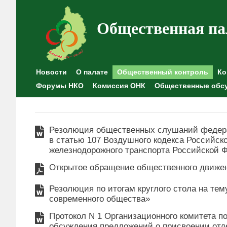
Общественная па
Новости
О палате
Общественный контроль
Ко
Форумы НКО
Комиссия ОНК
Общественные обс
Резолюция общественных слушаний федера
в статью 107 Воздушного кодекса Российск
железнодорожного транспорта Российской 
Открытое обращение общественного движен
Резолюция по итогам круглого стола на те
современного общества»
Протокол N 1 Организационного комитета п
обсуждения предложений о присвоении от