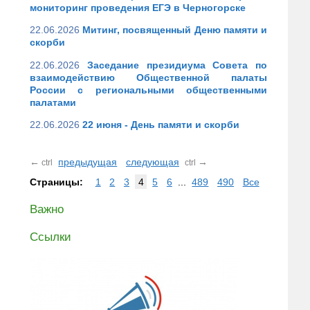
мониторинг проведения ЕГЭ в Черногорске
22.06.2026
Митинг, посвященный Деню памяти и
скорби
22.06.2026
Заседание президиума Совета по
взаимодействию Общественной палаты
России с региональными общественными
палатами
22.06.2026
22 июня - День памяти и скорби
←
предыдущая
следующая
→
ctrl
ctrl
Страницы:
1
2
3
4
5
6
...
489
490
Все
Важно
Ссылки