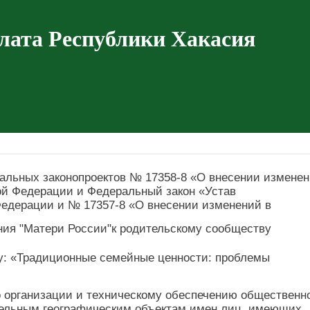
лата Республики Хакасия
льных законопроектов № 17358-8 «О внесении измене
ой Федерации и Федеральный закон «Устав
Федерации и № 17357-8 «О внесении изменений в
ия "Матери России"к родительскому сообществу
му: «Традиционные семейные ценности: проблемы
о организации и техническому обеспечению общественн
дельным географическим объектам имен лиц, имеющих