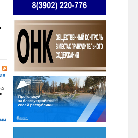
я.
ия
ой
на
ции