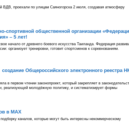
й ВДВ, проехали по улицам Саяногорска 2 июля, создавая атмосферу
но-спортивной общественной организации «Федерац
я» – 5 лет!
 свое начало от древнего боевого искусства Таиланда. Федерация развив
асии: организует тренировки, готовит спортсменов к соревнованиям.
: создание Общероссийского электронного реестра Н
ла в первом чтении законопроект, который закрепляет в законодательс
ии, реализующей молодёжную политику, и систематизирует формы
ов в МАХ
подборку каналов, которые могут быть интересны некоммерческому