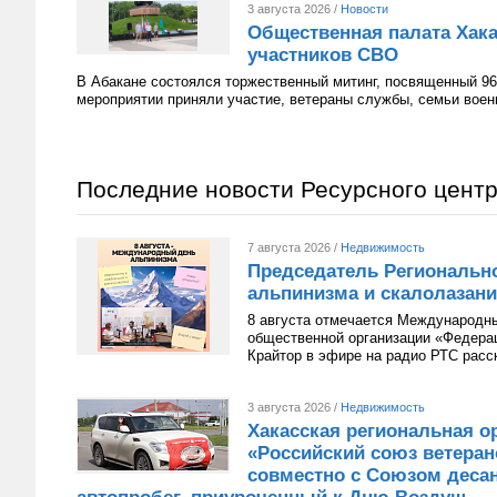
3 августа 2026 /
Новости
Общественная палата Хака
участников СВО
В Абакане состоялся торжественный митинг, посвященный 96
мероприятии приняли участие, ветераны службы, семьи вое
Последние новости Ресурсного цент
7 августа 2026 /
Недвижимость
Председатель Региональн
альпинизма и скалолазани
8 августа отмечается Международн
общественной организации «Федера
Крайтор в эфире на радио РТС расс
3 августа 2026 /
Недвижимость
Хакасская региональная о
«Российский союз ветера
совместно с Союзом десан