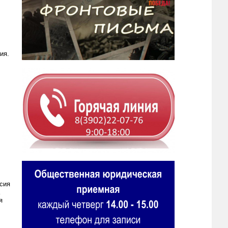
ия.
сия
я