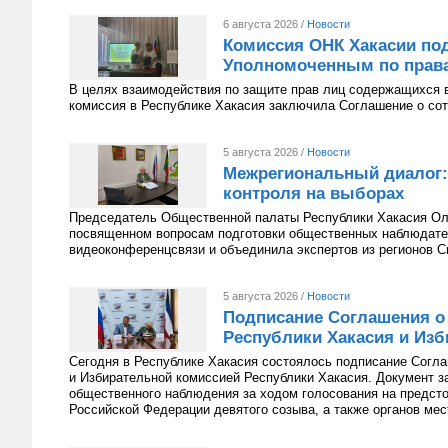
6 августа 2026 /
Новости
Комиссия ОНК Хакасии под
Уполномоченным по права
В целях взаимодействия по защите прав лиц содержащихся 
комиссия в Республике Хакасия заключила Соглашение о сот
5 августа 2026 /
Новости
Межрегиональный диалог:
контроля на выборах
Председатель Общественной палаты Республики Хакасия Оль
посвященном вопросам подготовки общественных наблюдате
видеоконференцсвязи и объединила экспертов из регионов С
5 августа 2026 /
Новости
Подписание Соглашения о
Республики Хакасия и Изб
Сегодня в Республике Хакасия состоялось подписание Согл
и Избирательной комиссией Республики Хакасия. Документ з
общественного наблюдения за ходом голосования на предст
Российской Федерации девятого созыва, а также органов мес