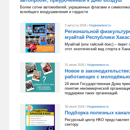
автопробег, приуроченный к Дню Воздуш
Более сотни автомобилей, украшенных флагами и символико
всеобщего воодушевления и гордости
3 августа 2026 /
Недвижимость
Региональной физкультур
муайтай Республики Хакаси
Муайтай (или тайский бокс) – берет
этот экзотический вид спорта в Хак
31 июля 2026 /
Недвижимость
Новое в законодательстве
работающих с молодёжью
24 июня Государственная Дума приня
понятие некоммерческой организац
поддержки таких организаций.
30 июля 2026 /
Недвижимость
Подборка полезных канал
Ресурсный центр НКО представляет 
сектору.