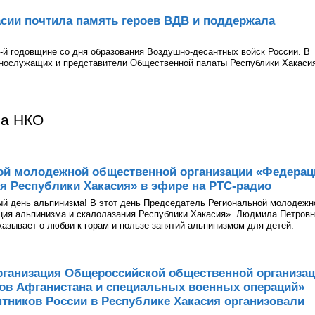
сии почтила память героев ВДВ и поддержала
-й годовщине со дня образования Воздушно-десантных войск России. В
ннослужащих и представители Общественной палаты Республики Хакаси
ра НКО
ой молодежной общественной организации «Федерац
я Республики Хакасия» в эфире на РТС-радио
ый день альпинизма! В этот день Председатель Региональной молодежн
ция альпинизма и скалолазания Республики Хакасия» Людмила Петров
казывает о любви к горам и пользе занятий альпинизмом для детей.
рганизация Общероссийской общественной организа
нов Афганистана и специальных военных операций»
тников России в Республике Хакасия организовали