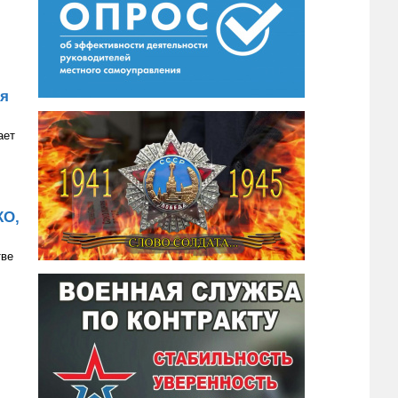
ия
ает
КО,
тве