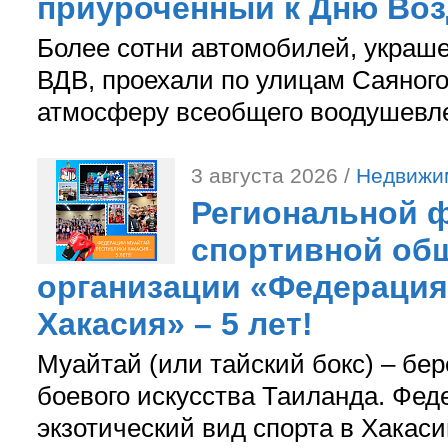
приуроченный к Дню Во
Более сотни автомобилей, украш
ВДВ, проехали по улицам Саяного
атмосферу всеобщего воодушевле
3 августа 2026 /
Недвижи
Региональной ф
спортивной об
организации «Федерация
Хакасия» – 5 лет!
Муайтай (или тайский бокс) – бер
боевого искусства Таиланда. Фед
экзотический вид спорта в Хакаси