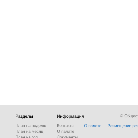
Разделы
Информация
© Обществ
План на неделю
Контакты
О палате
Размещение ре
План на месяц
О палате
План на год
Документы