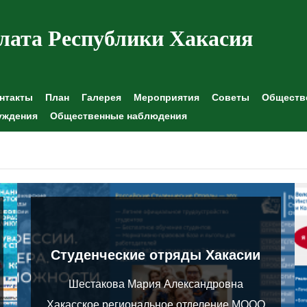
лата Республики Хакасия
нтакты
План
Галерея
Мероприятия
Советы
Обществе
уждения
Общественные наблюдения
Студенческие отряды Хакасии
Шестакова Мария Александровна
Хакасское региональное отделение МООО