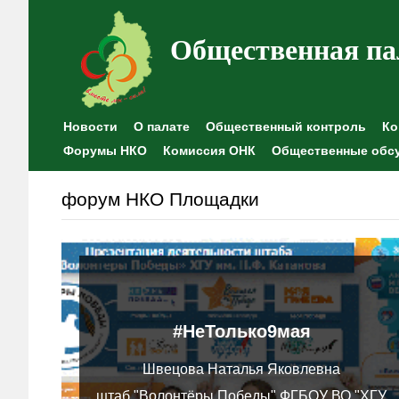
Общественная па
Новости
О палате
Общественный контроль
Ко
Форумы НКО
Комиссия ОНК
Общественные обс
форум НКО Площадки
#НеТолько9мая
Швецова Наталья Яковлевна
штаб "Волонтёры Победы" ФГБОУ ВО "ХГУ