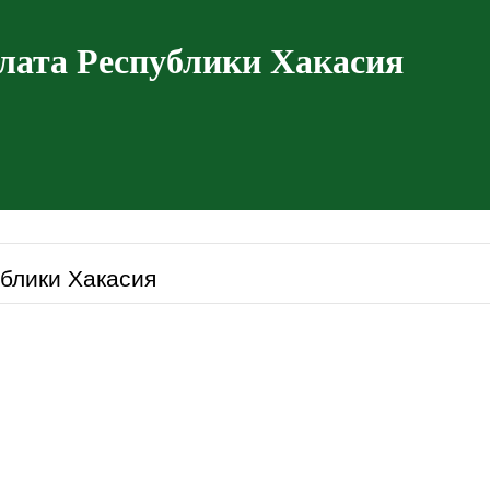
лата Республики Хакасия
блики Хакасия