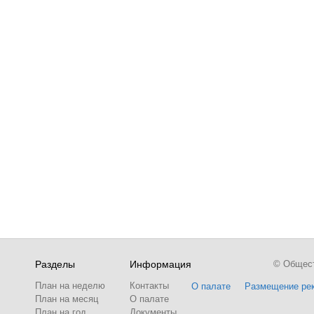
Разделы
Информация
© Обществ
План на неделю
Контакты
О палате
Размещение ре
План на месяц
О палате
План на год
Документы