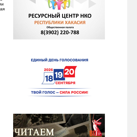
ии
кая