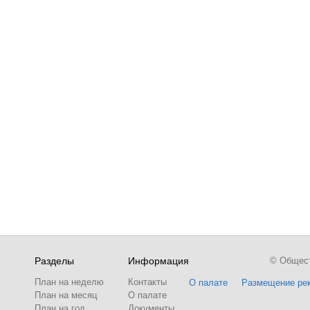
Разделы
Информация
© Обществ
План на неделю
Контакты
О палате
Размещение ре
План на месяц
О палате
План на год
Документы