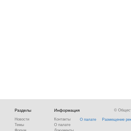
Разделы
Информация
© Обществ
Новости
Контакты
О палате
Размещение ре
Темы
О палате
Форум
Документы